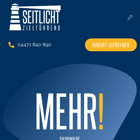
KONTAKT AUFNEHMEN
04471 840 890
MEHR
!
SHOPWARE