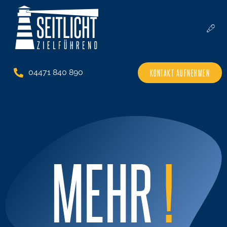
KONTAKT AUFNEHMEN
04471 840 890
MEHR
!