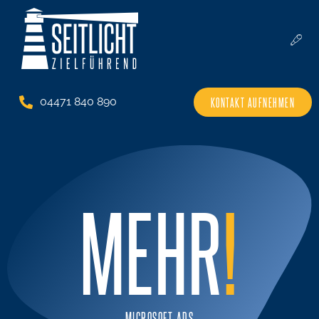
KONTAKT AUFNEHMEN
04471 840 890
MEHR
!
MICROSOFT ADS