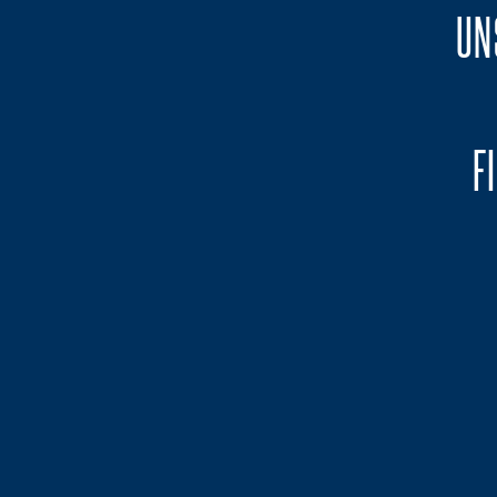
UN
F
ME