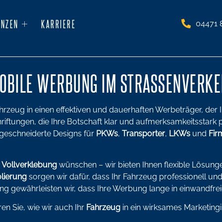
ENZEN
KARRIERE
04471 
OBILE WERBUNG IM STRASSENVERKEH
hrzeug in einen effektiven und dauerhaften Werbeträger, der I
riftungen, die Ihre Botschaft klar und aufmerksamkeitsstark 
geschneiderte Designs für
PKWs
,
Transporter
,
LKWs
und
Fir
e
Vollverklebung
wünschen – wir bieten Ihnen flexible Lösunge
olierung
sorgen wir dafür, dass Ihr Fahrzeug professionell und 
ng gewährleisten wir, dass Ihre Werbung lange in einwandfrei
en Sie, wie wir auch Ihr
Fahrzeug
in ein wirksames Marketing