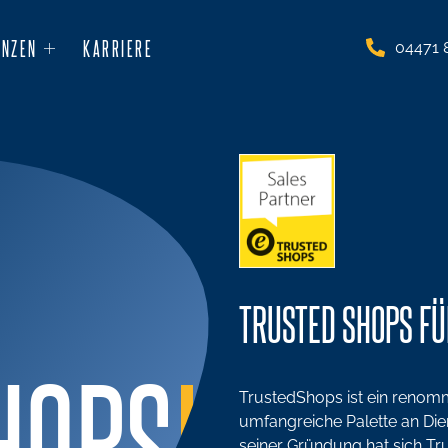
ENZEN
KARRIERE
04471 
TRUSTED SHOPS F
HOPS
!
TrustedShops ist ein renommi
umfangreiche Palette an Die
seiner Gründung hat sich Tr