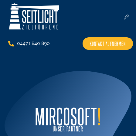
KONTAKT AUFNEHMEN
04471 840 890
MIRCOSOFT
!
UNSER PARTNER